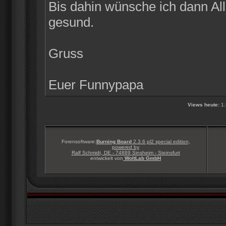
Bis dahin wünsche ich dann Alle
gesund.
Gruss
Euer Funnypapa
Views heute:
1.
Forensoftware:
Burning Board
2.3.6 pl2 special edition,
powered by
Ralf Schmidt, DE - 74889 Sinsheim - Steinsfurt
entwickelt von
WoltLab GmbH