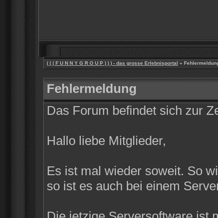
( ( ( F U N N Y G R O U P ) ) ) - das grosse Erlebnisportal
» Fehlermeldun
Fehlermeldung
Das Forum befindet sich zur 
Hallo liebe Mitglieder,
Es ist mal wieder soweit. So w
so ist es auch bei einem Server
Die jetzige Serversoftware ist