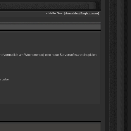
» Hallo Gast [
Anmelden
|
Registrieren
]
gen (vermutlich am Wochenende) eine neue Serversoftware einspielen,
e gebe.