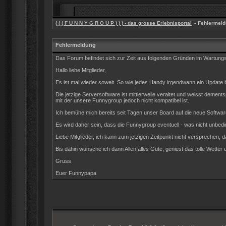
( ( ( F U N N Y G R O U P ) ) ) - das grosse Erlebnisportal
» Fehlermeld
Fehlermeldung
Das Forum befindet sich zur Zeit aus folgenden Gründen im Wartun
Hallo liebe Mitglieder,
Es ist mal wieder soweit. So wie jedes Handy irgendwann ein Update be
Die jetzige Serversoftware ist mittlerweile veraltet und weisst dem
mit der unsere Funnygroup jedoch nicht kompatibel ist.
Ich bemühe mich bereits seit Tagen unser Board auf die neue Software
Es wird daher sein, dass die Funnygroup eventuell - was nicht unbedin
Liebe Mitglieder, ich kann zum jetzigen Zeitpunkt nicht versprechen, d
Bis dahin wünsche ich dann Allen alles Gute, geniest das tolle Wetter 
Gruss
Euer Funnypapa