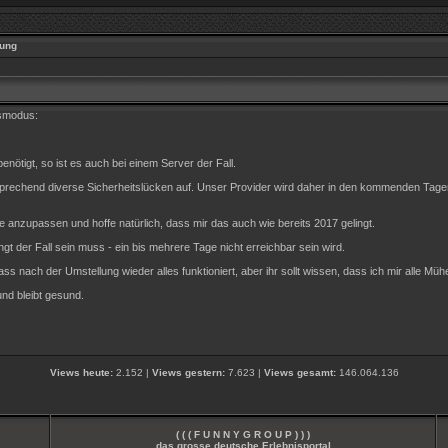
ung
gsmodus:
nötigt, so ist es auch bei einem Server der Fall.
entsprechend diverse Sicherheitslücken auf. Unser Provider wird daher in den kommenden Ta
 anzupassen und hoffe natürlich, dass mir das auch wie bereits 2017 gelingt.
gt der Fall sein muss - ein bis mehrere Tage nicht erreichbar sein wird.
ass nach der Umstellung wieder alles funktioniert, aber ihr sollt wissen, dass ich mir alle Müh
und bleibt gesund.
Views heute:
2.152 |
Views gestern:
7.623 |
Views gesamt:
146.064.136
( ( ( F U N N Y G R O U P ) ) )
das grosse deutsche Erlebnisportal