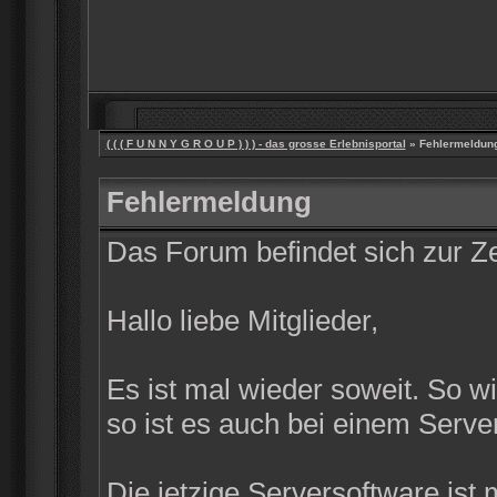
( ( ( F U N N Y G R O U P ) ) ) - das grosse Erlebnisportal
» Fehlermeldun
Fehlermeldung
Das Forum befindet sich zur 
Hallo liebe Mitglieder,
Es ist mal wieder soweit. So w
so ist es auch bei einem Server
Die jetzige Serversoftware ist