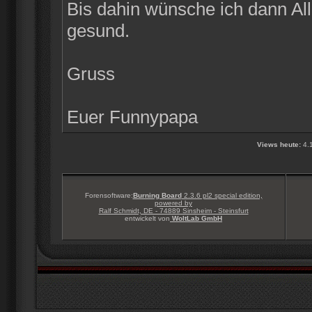
Bis dahin wünsche ich dann Alle
gesund.
Gruss
Euer Funnypapa
Views heute:
4.
Forensoftware:
Burning Board
2.3.6 pl2 special edition,
powered by
Ralf Schmidt, DE - 74889 Sinsheim - Steinsfurt
entwickelt von
WoltLab GmbH