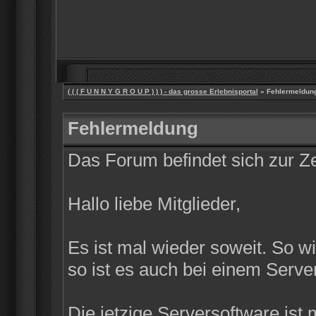
( ( ( F U N N Y G R O U P ) ) ) - das grosse Erlebnisportal
» Fehlermeldun
Fehlermeldung
Das Forum befindet sich zur 
Hallo liebe Mitglieder,
Es ist mal wieder soweit. So w
so ist es auch bei einem Server
Die jetzige Serversoftware ist