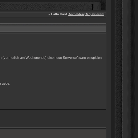
» Hallo Gast [
Anmelden
|
Registrieren
]
gen (vermutlich am Wochenende) eine neue Serversoftware einspielen,
e gebe.