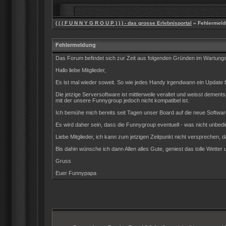
( ( ( F U N N Y G R O U P ) ) ) - das grosse Erlebnisportal
» Fehlermeld
Fehlermeldung
Das Forum befindet sich zur Zeit aus folgenden Gründen im Wartun
Hallo liebe Mitglieder,
Es ist mal wieder soweit. So wie jedes Handy irgendwann ein Update be
Die jetzige Serversoftware ist mittlerweile veraltet und weisst dem
mit der unsere Funnygroup jedoch nicht kompatibel ist.
Ich bemühe mich bereits seit Tagen unser Board auf die neue Software
Es wird daher sein, dass die Funnygroup eventuell - was nicht unbedin
Liebe Mitglieder, ich kann zum jetzigen Zeitpunkt nicht versprechen, d
Bis dahin wünsche ich dann Allen alles Gute, geniest das tolle Wetter 
Gruss
Euer Funnypapa