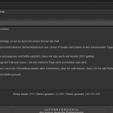
ung
gsmodus:
nötigt, so ist es auch bei einem Server der Fall.
entsprechend diverse Sicherheitslücken auf. Unser Provider wird daher in den kommenden Ta
 anzupassen und hoffe natürlich, dass mir das auch wie bereits 2017 gelingt.
gt der Fall sein muss - ein bis mehrere Tage nicht erreichbar sein wird.
ass nach der Umstellung wieder alles funktioniert, aber ihr sollt wissen, dass ich mir alle Müh
und bleibt gesund.
Views heute:
574 |
Views gestern:
12.063 |
Views gesamt:
146.054.935
( ( ( F U N N Y G R O U P ) ) )
das grosse deutsche Erlebnisportal