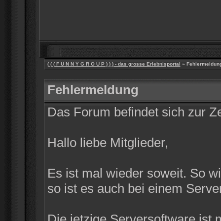
( ( ( F U N N Y G R O U P ) ) ) - das grosse Erlebnisportal
» Fehlermeldun
Fehlermeldung
Das Forum befindet sich zur 
Hallo liebe Mitglieder,
Es ist mal wieder soweit. So w
so ist es auch bei einem Server
Die jetzige Serversoftware ist