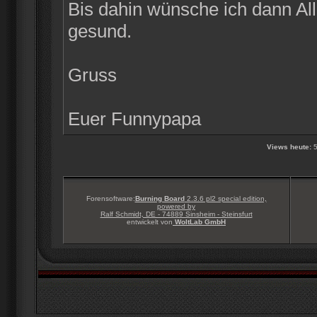
Bis dahin wünsche ich dann Alle
gesund.
Gruss
Euer Funnypapa
Views heute:
5
Forensoftware:
Burning Board
2.3.6 pl2 special edition,
powered by
Ralf Schmidt, DE - 74889 Sinsheim - Steinsfurt
entwickelt von
WoltLab GmbH