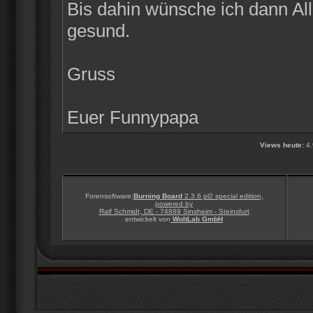
Bis dahin wünsche ich dann Alle
gesund.
Gruss
Euer Funnypapa
Views heute:
4.
Forensoftware:
Burning Board
2.3.6 pl2 special edition,
powered by
Ralf Schmidt, DE - 74889 Sinsheim - Steinsfurt
entwickelt von
WoltLab GmbH