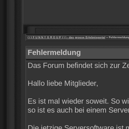
( ( ( F U N N Y G R O U P ) ) ) - das grosse Erlebnisportal
» Fehlermeldun
Fehlermeldung
Das Forum befindet sich zur 
Hallo liebe Mitglieder,
Es ist mal wieder soweit. So w
so ist es auch bei einem Server
Die jetzige Serversoftware ist