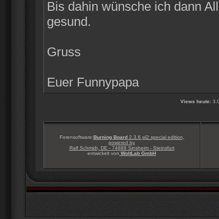
Bis dahin wünsche ich dann Alle
gesund.
Gruss
Euer Funnypapa
Views heute:
3.
Forensoftware:
Burning Board
2.3.6 pl2 special edition,
powered by
Ralf Schmidt, DE - 74889 Sinsheim - Steinsfurt
entwickelt von
WoltLab GmbH