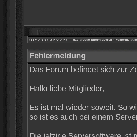
( ( ( F U N N Y G R O U P ) ) ) - das grosse Erlebnisportal
» Fehlermeldun
Fehlermeldung
Das Forum befindet sich zur 
Hallo liebe Mitglieder,
Es ist mal wieder soweit. So w
so ist es auch bei einem Server
Die jetzige Serversoftware ist