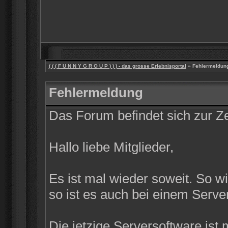
( ( ( F U N N Y G R O U P ) ) ) - das grosse Erlebnisportal
» Fehlermeldun
Fehlermeldung
Das Forum befindet sich zur 
Hallo liebe Mitglieder,
Es ist mal wieder soweit. So w
so ist es auch bei einem Server
Die jetzige Serversoftware ist