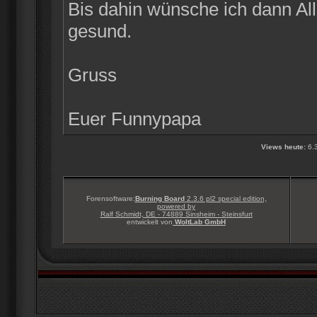
Bis dahin wünsche ich dann Alle
gesund.
Gruss
Euer Funnypapa
Views heute:
6.
Forensoftware:
Burning Board
2.3.6 pl2 special edition,
powered by
Ralf Schmidt, DE - 74889 Sinsheim - Steinsfurt
entwickelt von
WoltLab GmbH