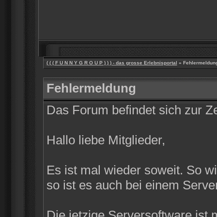
( ( ( F U N N Y G R O U P ) ) ) - das grosse Erlebnisportal
» Fehlermeldun
Fehlermeldung
Das Forum befindet sich zur 
Hallo liebe Mitglieder,
Es ist mal wieder soweit. So w
so ist es auch bei einem Server
Die jetzige Serversoftware ist