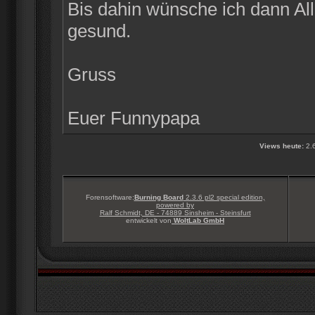
Bis dahin wünsche ich dann Alle
gesund.
Gruss
Euer Funnypapa
Views heute:
2.
Forensoftware:
Burning Board
2.3.6 pl2 special edition,
powered by
Ralf Schmidt, DE - 74889 Sinsheim - Steinsfurt
entwickelt von
WoltLab GmbH